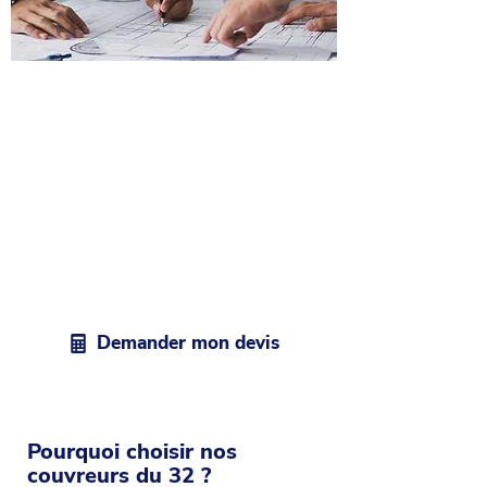
Obtenez un devis pour vos
travaux de couverture à
Auch
N’attendez plus pour sécuriser et
embellir votre toit. Chaque projet
commence par une visite sur place
pour évaluer précisément vos besoins,
vous conseiller et vous fournir un devis
gratuit, détaillé et sans surprise.
Demander mon devis
Pourquoi choisir nos
couvreurs du 32 ?