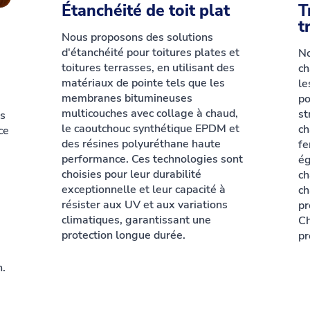
Étanchéité de toit plat
T
t
Nous proposons des solutions
d'étanchéité pour toitures plates et
No
toitures terrasses, en utilisant des
ch
matériaux de pointe tels que les
le
membranes bitumineuses
po
multicouches avec collage à chaud,
st
es
le caoutchouc synthétique EPDM et
ch
ce
des résines polyuréthane haute
fe
performance. Ces technologies sont
ég
choisies pour leur durabilité
ch
exceptionnelle et leur capacité à
ch
résister aux UV et aux variations
pr
climatiques, garantissant une
Ch
protection longue durée.
pr
n.