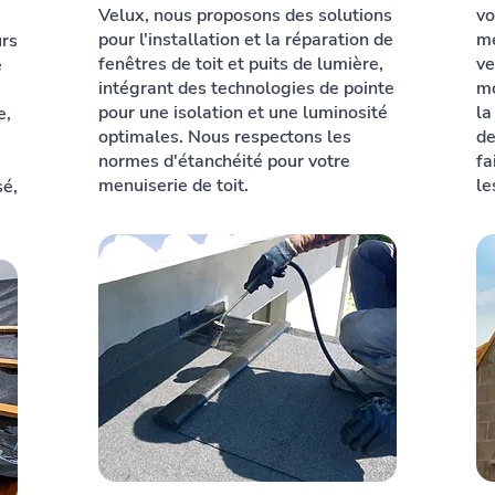
Velux, nous proposons des solutions
vo
pour l'installation et la réparation de
mé
urs
fenêtres de toit et puits de lumière,
ve
e
intégrant des technologies de pointe
mo
pour une isolation et une luminosité
la
e,
optimales. Nous respectons les
de
normes d'étanchéité pour votre
fa
menuiserie de toit.
le
sé,