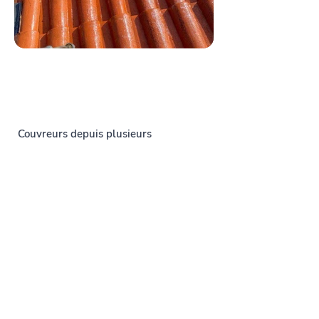
Couvreurs depuis plusieurs
générations, l'entreprise les
Toitures
du Gers
vous accompagne dans tous
vos travaux de couverture.
Noté 5/5
07 56 82 61 43
Devis gratuit 7J/7