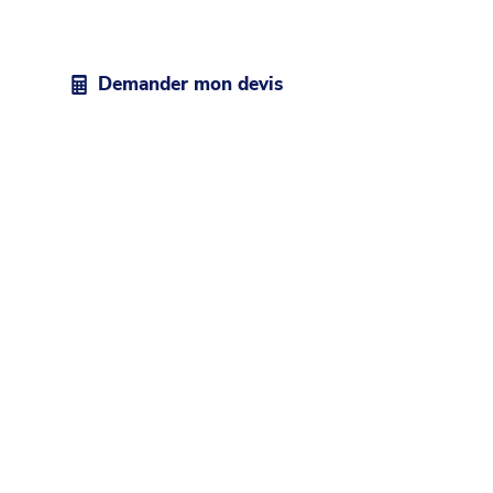
nous pouvons transformer et protéger
votre maison !
Demander mon devis
Nos fournisseurs locaux
Chausson